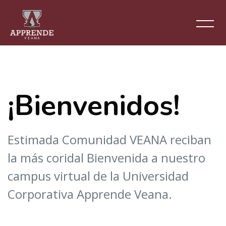
Salta al contenido principal
Salta [Cocoon] About (Text with Image)
¡Bienvenidos!
Estimada Comunidad VEANA reciban
la más coridal Bienvenida a nuestro
campus virtual de la Universidad
Corporativa Apprende Veana.