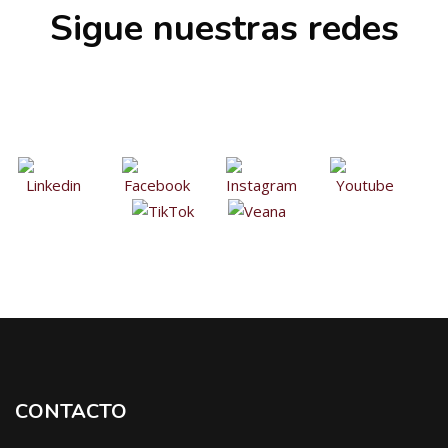
Salta [Cocoon] Custom HTML
Sigue nuestras redes
Salta [Cocoon] Custom HTML
CONTACTO